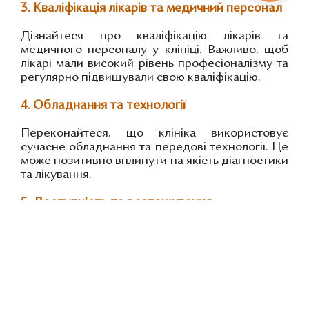
3. Кваліфікація лікарів та медичний персонал
Дізнайтеся про кваліфікацію лікарів та
медичного персоналу у клініці. Важливо, щоб
лікарі мали високий рівень професіоналізму та
регулярно підвищували свою кваліфікацію.
4. Обладнання та технології
Переконайтеся, що клініка використовує
сучасне обладнання та передові технології. Це
може позитивно вплинути на якість діагностики
та лікування.
5. Доступність та розташування
Обирайте клініку, яка розташована зручно для
вас. Доступність та гнучкі години роботи
можуть вплинути на те, наскільки легко вам
буде отримати необхідні медичні послуги.
6. Вартість послуг