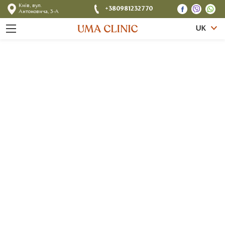
Київ, вул.
+380981232770
Антоновича, 3-А
UK