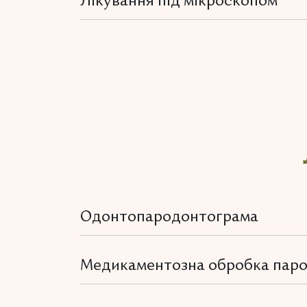
Лікування під мікроскопом
Одонтопародонтограма
Медикаментозна обробка пар