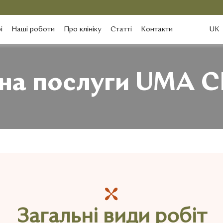
і
Наші роботи
Про клініку
Статті
Контакти
UK
 на послуги UMA C
Загальні види робіт